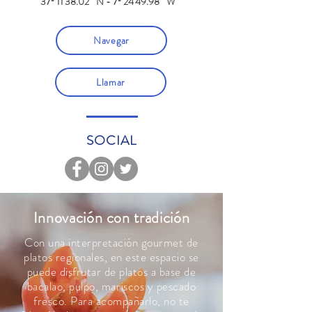
37º 11'38.02 '' N - 7º 24'49.98 '' W
Navegar
Llamar
SOCIAL
Innovación con tradición
Con una interpretación gourmet de
platos regionales, en este espacio se
puede disfrutar de platos a base de
bacalao, pulpo, mariscos y pescado
fresco. Para acompañarlo, no te