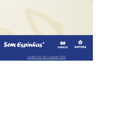
LIVRO DE RECLAMAÇÕES
CIMAAL - Centro de Arbitragem de
Consumo do Algarve
Telf. :
+351 289 823 135
(valor de uma chamada para a rede fixa nacional)
E-Mail:
info@consumoalgarve.pt
CIMAAL website:
info@semespinhas.net
© 2024 Sem Espinhas