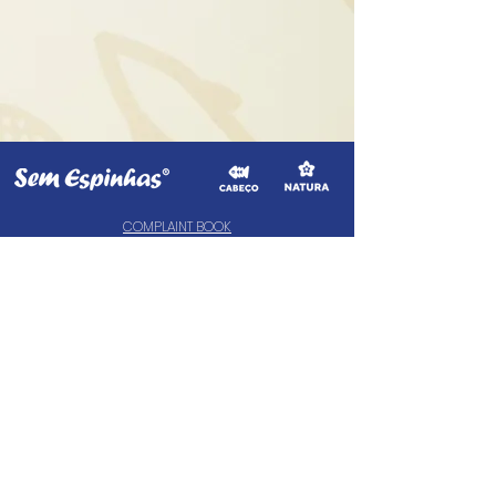
COMPLAINT BOOK
CIMAAL - Centro de Arbitragem de
Consumo do Algarve
Telf. :
+351 289 823 135
(valor de uma chamada para a rede fixa nacional)
E-Mail:
info@consumoalgarve.pt
CIMAAL website:
geral@semespinhas.net
© 2022
Sem Espinhas