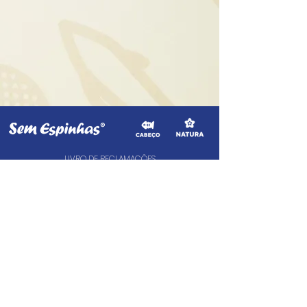
LIVRO DE RECLAMAÇÕES
CIMAAL - Centro de Arbitragem de
Consumo do Algarve
Telf. :
+351 289 823 135
(valor de uma chamada para a rede fixa nacional)
E-Mail:
info@consumoalgarve.pt
CIMAAL website:
info@semespinhas.net