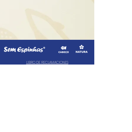
LIBRO DE RECLAMACIONES
CIMAAL - Centro de Arbitragem de
Consumo do Algarve
Telf. :
+351 289 823 135
(valor de uma chamada para a rede fixa nacional)
E-Mail:
info@consumoalgarve.pt
CIMAAL website:
geral@semespinhas.net