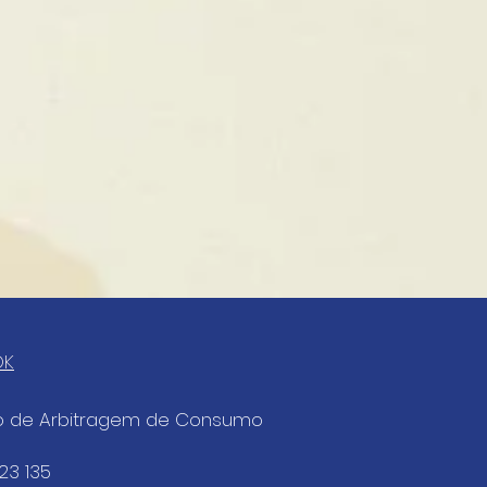
OK
ro de Arbitragem de Consumo
823 135