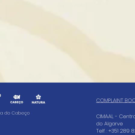
COMPLAINT BO
aia do Cabeço
CIMAAL - Cent
do Algarve
Telf. : +351 289 